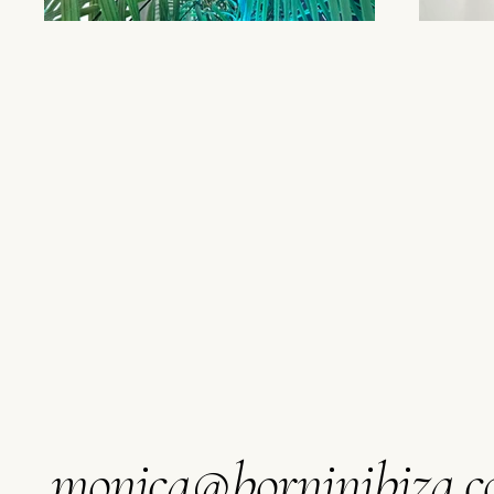
monica@borninibiza.