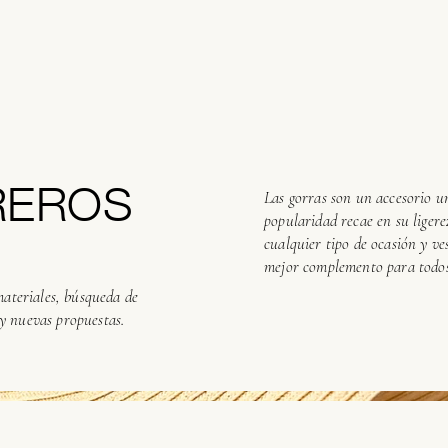
REROS
Las gorras son un accesorio u
popularidad recae en su ligere
cualquier tipo de ocasión y ve
mejor complemento para todos 
ateriales, búsqueda de
 y nuevas propuestas.